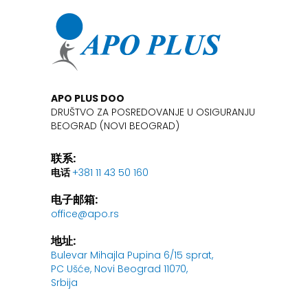
APO PLUS DOO
DRUŠTVO ZA POSREDOVANJE U OSIGURANJU
BEOGRAD (NOVI BEOGRAD)
联系:
电话
+381 11 43 50 160
电子邮箱:
office@apo.rs
地址:
Bulevar Mihajla Pupina 6/15 sprat,
PC Ušće, Novi Beograd 11070,
Srbija